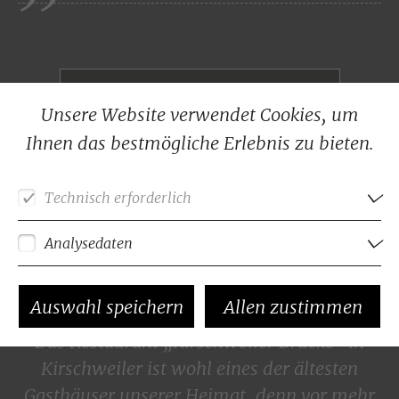
Jetzt kaufen in unserem Shop!
Unsere Website verwendet Cookies, um
Ihnen das bestmögliche Erlebnis zu bieten.
Technisch erforderlich
Restaurant Kirschweiler Brücke. Seit über
Für die Funktion der Webseite erforderliche Cookies
Analysedaten
100 Jahren.
Google Analytics
Sitzung (Session)
Auswahl speichern
Allen zustimmen
Sprachauswahl
Das Restaurant „Kirschweiler Brücke“ in
Kirschweiler ist wohl eines der ältesten
Gasthäuser unserer Heimat, denn vor mehr